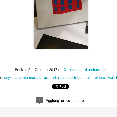
50x50
Acrilico su foglio telato, applicato
su legno
-Machi-
Salone Internazionale del Libro Torino 2019
AY
15
-Machi-
Postato
5th October 2017
da
Quellochemivieneinmente
e:
acrylic
arconte maria chiara
art
machi
october
paint
pittura
work 
"Evoluzione dell'anima"
PR
12
0
Aggiungi un commento