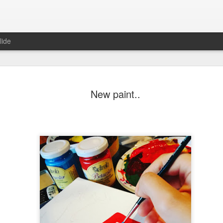
lide
Sospesa
OCT
New paint..
29
"Sospesa"
50x50 acrilico su tela
Ho utilizzato il pennello di
matita, solo quello che avev