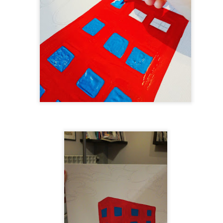
Vermillion!!!
Woman with cat
SEP
JUL
6
29
-Machi-
"Donna con gatto"