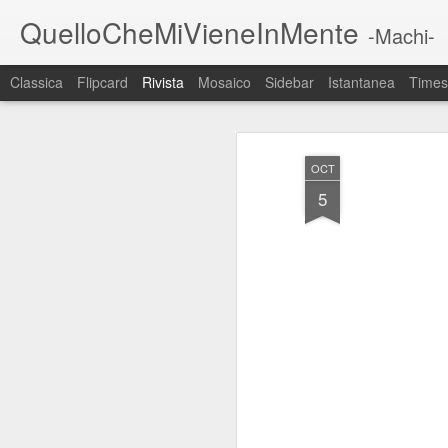
QuelloCheMiVieneInMente
-Machi-
Classica
Flipcard
Rivista
Mosaico
Sidebar
Istantanea
Times
OCT
5